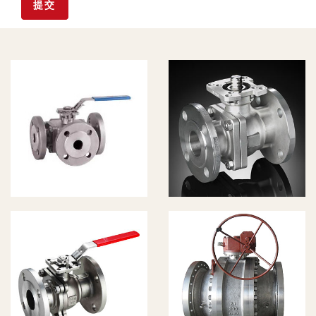
三通法兰球
高平台法兰
阀
球阀
高平台法兰
固定法兰球
球阀
阀