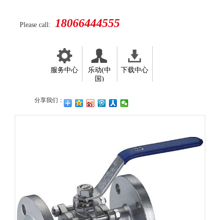
18066444555
Please call:
服务中心
乐动(中
下载中心
国)
分享我们：