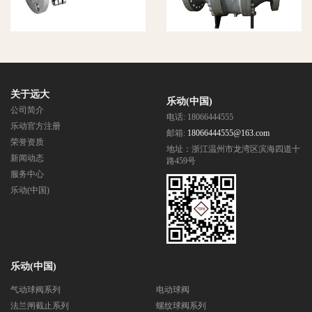
关于远大
乐动(中国)
公司简介
电话: 18066444555
乐动官方注册
邮箱:
18066444555@163.com
荣誉资质
地址：浙江温州市龙湾区滨海四道十
新闻动态
路459号
服务中心
乐动(中国)
乐动(中国)
气动球阀系列
电动球阀
法兰闸截止系列
螺纹球阀系列