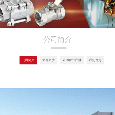
公司简介
公司简介
荣誉资质
乐动官方注册
我们优势