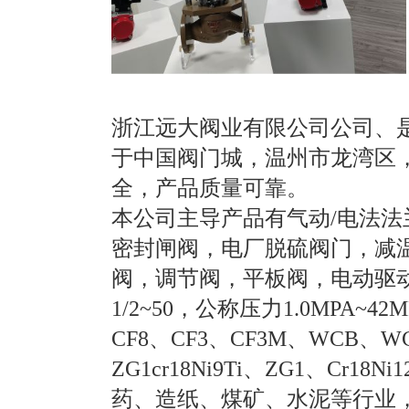
浙江远大阀业有限公司公司、
于中国阀门城，温州市龙湾区
全，产品质量可靠。
本公司主导产品有气动/电法
密封闸阀，电厂脱硫阀门，减
阀，调节阀，平板阀，电动驱动装
1/2~50，公称压力1.0MPA~4
CF8、CF3、CF3M、WCB、WC6
ZG1cr18Ni9Ti、ZG1、
药、造纸、煤矿、水泥等行业