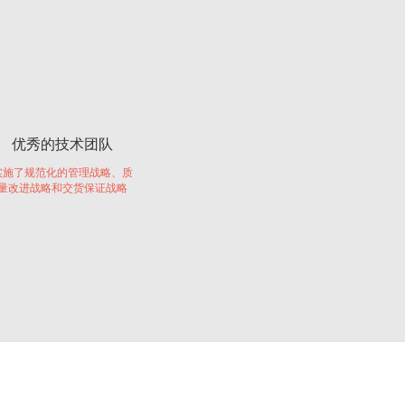
优秀的技术团队
实施了规范化的管理战略、质
量改进战略和交货保证战略