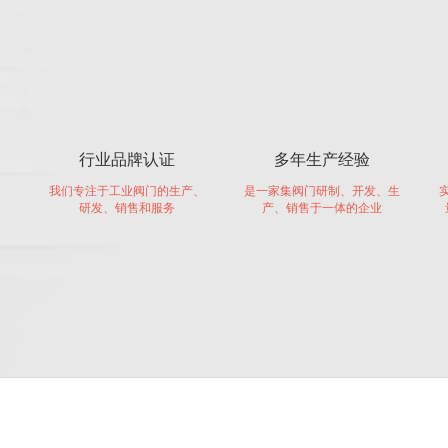
行业品牌认证
多年生产经验
我们专注于工业阀门的生产、
是一家集阀门研制、开发、生
研发、销售和服务
产、销售于一体的企业